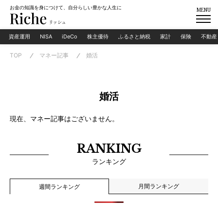
お金の知識を身につけて、自分らしい豊かな人生に
MENU
資産運用
NISA
iDeCo
株主優待
ふるさと納税
家計
保険
不動産
TOP
マネー記事
婚活
婚活
現在、マネー記事はございません。
RANKING
ランキング
月間ランキング
週間ランキング