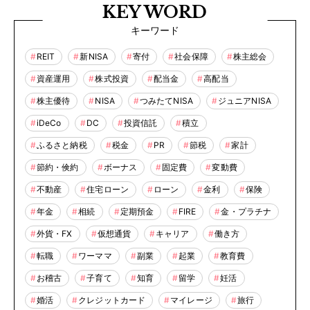
KEY WORD
キーワード
REIT
新NISA
寄付
社会保障
株主総会
資産運用
株式投資
配当金
高配当
株主優待
NISA
つみたてNISA
ジュニアNISA
iDeCo
DC
投資信託
積立
ふるさと納税
税金
PR
節税
家計
節約・倹約
ボーナス
固定費
変動費
不動産
住宅ローン
ローン
金利
保険
年金
相続
定期預金
FIRE
金・プラチナ
外貨・FX
仮想通貨
キャリア
働き方
転職
ワーママ
副業
起業
教育費
お稽古
子育て
知育
留学
妊活
婚活
クレジットカード
マイレージ
旅行