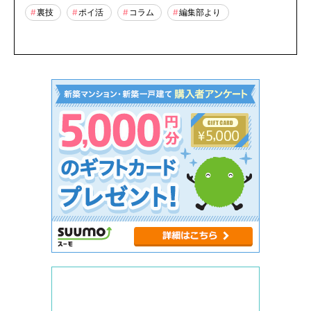
裏技
ポイ活
コラム
編集部より