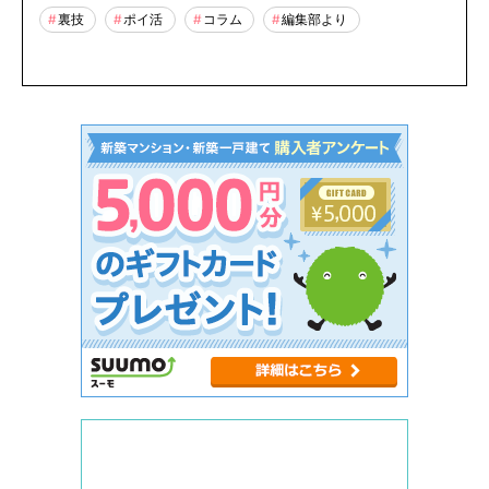
裏技
ポイ活
コラム
編集部より