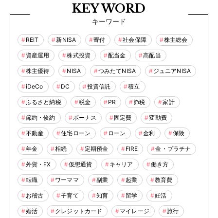
KEY WORD
キーワード
REIT
新NISA
寄付
社会保障
株主総会
資産運用
株式投資
配当金
高配当
株主優待
NISA
つみたてNISA
ジュニアNISA
iDeCo
DC
投資信託
積立
ふるさと納税
税金
PR
節税
家計
節約・倹約
ボーナス
固定費
変動費
不動産
住宅ローン
ローン
金利
保険
年金
相続
定期預金
FIRE
金・プラチナ
外貨・FX
仮想通貨
キャリア
働き方
転職
ワーママ
副業
起業
教育費
お稽古
子育て
知育
留学
妊活
婚活
クレジットカード
マイレージ
旅行