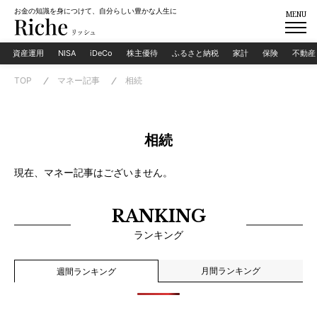
お金の知識を身につけて、自分らしい豊かな人生に
MENU
資産運用
NISA
iDeCo
株主優待
ふるさと納税
家計
保険
不動産
TOP
マネー記事
相続
相続
現在、マネー記事はございません。
RANKING
ランキング
月間ランキング
週間ランキング