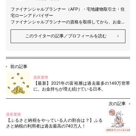
ファイナンシャルプランナー（AFP）・宅地建物取引士・住
宅ローンアドバイザー
ファイナンシャルプランナーの資格を取得してから、お金に
働いてもらうことを意識するようになり資産運用をスター
ト。日本株、米国株、投資信託、債券、ロボットアドバイザ
このライターの記事／プロフィールを読む
ー、金銀プラチナ積立、ソーシャルレンディング、不動産な
どへの投資を実践している。
10年以上の資産運用経験をもとに、資産運用やお金に関す
る記事執筆やアドバイスを行っている。
前の記事
資産運用
【最新】2021年の富裕層は過去最多の149万世帯
に。お金持ちが増え続けている日本。
次の記事
資産運用
【ふるさと納税をやっている人の割合は？】ふる
さと納税の利用者は過去最高の740万人！