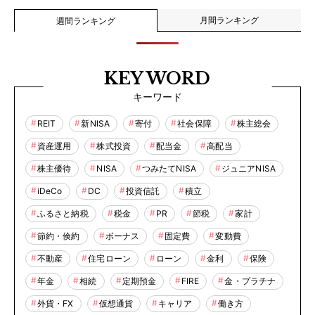
月間ランキング
週間ランキング
KEY WORD
キーワード
REIT
新NISA
寄付
社会保障
株主総会
資産運用
株式投資
配当金
高配当
株主優待
NISA
つみたてNISA
ジュニアNISA
iDeCo
DC
投資信託
積立
ふるさと納税
税金
PR
節税
家計
節約・倹約
ボーナス
固定費
変動費
不動産
住宅ローン
ローン
金利
保険
年金
相続
定期預金
FIRE
金・プラチナ
外貨・FX
仮想通貨
キャリア
働き方