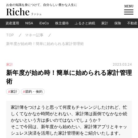
お金の知識を身につけて、自分らしい豊かな人生に
MENU
資産運用
NISA
iDeCo
株主優待
ふるさと納税
家計
保険
不動産
TOP
マネー記事
新年度が始め時！簡単に始められる家計管理術
2023.03.24
家計
新年度が始め時！簡単に始められる家計管理
術
家計
節約・倹約
家計簿をつけようと思って何度もチャレンジしたけれど、忙
しくてなかなか時間がとれない、家計簿は面倒でなかなか続
かないという方は多いのではないでしょうか？
そこで今回は、新年度から始めたい、家計簿アプリとキャッ
シュレス決済を活用した家計管理術をご紹介いたします。