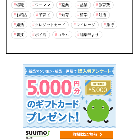
転職
ワーママ
副業
起業
教育費
お稽古
子育て
知育
留学
妊活
婚活
クレジットカード
マイレージ
旅行
裏技
ポイ活
コラム
編集部より