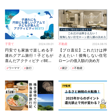
子育て
不動産
2024.09.01
2024.08.15
円安でも家族で楽しめる子
【プロ直伝】これだけは押
連れグアム旅行！子どもが
さえたい！後悔しない住宅
喜んだアクティビティBEST
ローンの借入額の決め方
3
ワーママ
旅行
家計
不動産