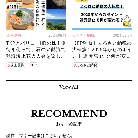
資産運用
ふるさと納税
2024.08.11
2024.08.04
TKPとバリューHRの株主優
【FP監修】ふるさと納税の
待を使って、石のや熱海で
大転換！2025年からのポイ
熱海海上花火大会を楽しむ
ント還元禁止で何が変わ
子連れ旅行
る？
株主優待
PR
ふるさと納税
View All
RECOMMEND
おすすめ記事
現在、マネー記事はございません。