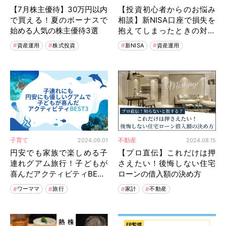
【7月株主優待】30万円以内
【投資初心者からのお悩み
で買える！夏のボーナスで
相談】新NISA口座で損失を
始める人気の株主優待3選
抱えてしまったときの対処
方と心構え
資産運用
株式投資
新NISA
資産運用
子育て
不動産
2024.09.01
2024.08.15
円安でも家族で楽しめる子
【プロ直伝】これだけは押
連れグアム旅行！子どもが
さえたい！後悔しない住宅
喜んだアクティビティBEST
ローンの借入額の決め方
3
ワーママ
旅行
家計
不動産