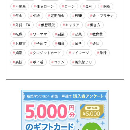
不動産
住宅ローン
ローン
金利
保険
年金
相続
定期預金
FIRE
金・プラチナ
外貨・FX
仮想通貨
キャリア
働き方
転職
ワーママ
副業
起業
教育費
お稽古
子育て
知育
留学
妊活
婚活
クレジットカード
マイレージ
旅行
裏技
ポイ活
コラム
編集部より