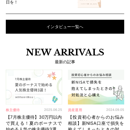
日を！
インタビュー一覧へ
NEW ARRIVALS
最新の記事
株主優待
資産運用
2025.06.25
2024.09.05
【7月株主優待】30万円以内
【投資初心者からのお悩み
で買える！夏のボーナスで
相談】新NISA口座で損失を
始める人気の株主優待3選
抱えてしまったときの対処