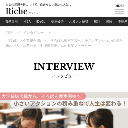
お金の知識を身につけて、自分らしい豊かな人生に
MENU
資産運用
NISA
iDeCo
株主優待
ふるさと納税
家計
保険
不動産
TOP
インタビュー
【後編】大企業総合職から、そろばん教室開校へ！小さいアクションの積み
重ねで人生は変わる！中澤嘉都美さんの起業ストーリー
INTERVIEW
インタビュー