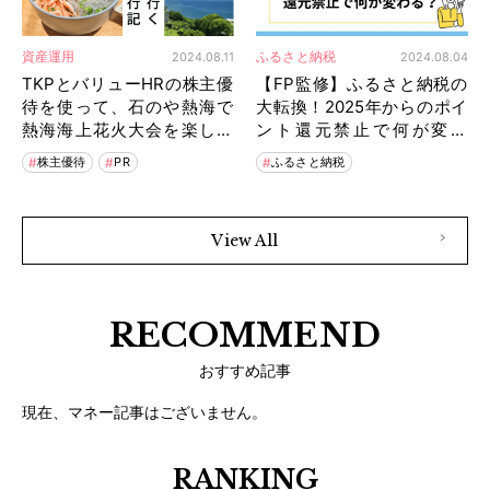
資産運用
ふるさと納税
2024.08.11
2024.08.04
TKPとバリューHRの株主優
【FP監修】ふるさと納税の
待を使って、石のや熱海で
大転換！2025年からのポイ
熱海海上花火大会を楽しむ
ント還元禁止で何が変わ
子連れ旅行
る？
株主優待
PR
ふるさと納税
View All
RECOMMEND
おすすめ記事
現在、マネー記事はございません。
RANKING