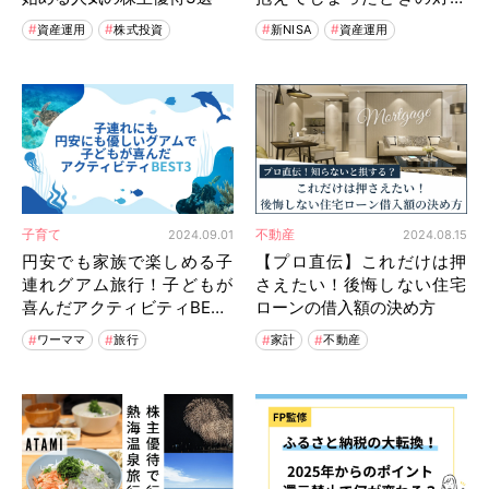
方と心構え
資産運用
株式投資
新NISA
資産運用
子育て
不動産
2024.09.01
2024.08.15
円安でも家族で楽しめる子
【プロ直伝】これだけは押
連れグアム旅行！子どもが
さえたい！後悔しない住宅
喜んだアクティビティBEST
ローンの借入額の決め方
3
ワーママ
旅行
家計
不動産