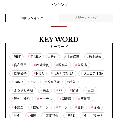
ランキング
月間ランキング
週間ランキング
KEY WORD
キーワード
REIT
新NISA
寄付
社会保障
株主総会
資産運用
株式投資
配当金
高配当
株主優待
NISA
つみたてNISA
ジュニアNISA
iDeCo
DC
投資信託
積立
ふるさと納税
税金
PR
節税
家計
節約・倹約
ボーナス
固定費
変動費
不動産
住宅ローン
ローン
金利
保険
年金
相続
定期預金
FIRE
金・プラチナ