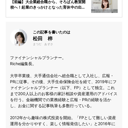
【前編】大企業総合職から、そろばん教室開
校へ！起業のきっかけとなった育休中の出会
いとは？中澤嘉都美さんインタビュー
この記事を書いたのは
松田 梓
まつだ あずさ
ファイナンシャルプランナー。
Riche編集長。
大学卒業後、大手通信会社へ総合職として入社し、広報・
PRに従事。その後、大手生命保険会社を経て、2019年にフ
ァイナンシャルプランナー（以下、FP）として独立。これ
まで200人以上のお客様の家計相談や資産運用のアドバイス
を行う。金融機関での業務経験と広報・PRの経験を活か
し、お金に関する記事執筆も多数行っている。
2012年から趣味の株式投資を開始。「FPとして難しい資産
運用を分かりやすく、楽しく情報発信したい」と2016年に