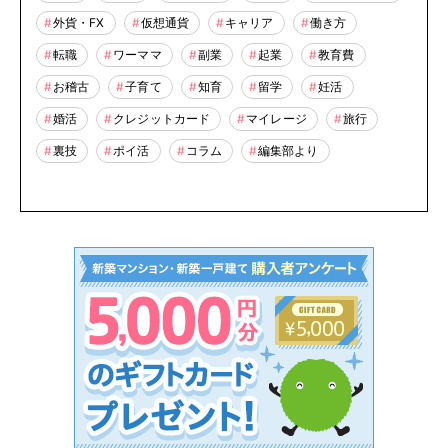
外貨・FX
仮想通貨
キャリア
働き方
転職
ワーママ
副業
起業
教育費
お稽古
子育て
知育
留学
妊活
婚活
クレジットカード
マイレージ
旅行
裏技
ポイ活
コラム
編集部より