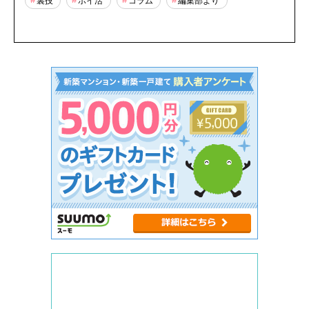
裏技
ポイ活
コラム
編集部より