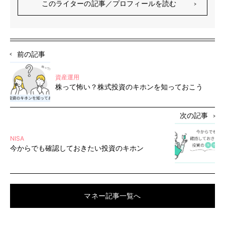
結婚・出産やマイホーム購入等、自身のさまざまなライフイ
このライターの記事／プロフィールを読む
ベントを経験する中で、少しでも、賢いお金の使い方を多く
の人に届けたいという思いが大きくなり、2021年より執筆
活動を開始。
プライベートでは、保育園に通う１児の母。
前の記事
資産運用
株って怖い？株式投資のキホンを知っておこう
次の記事
NISA
今からでも確認しておきたい投資のキホン
マネー記事一覧へ