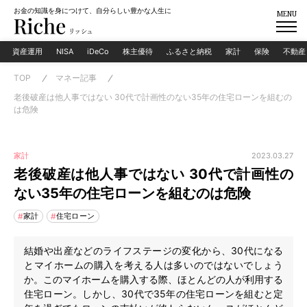
お金の知識を身につけて、自分らしい豊かな人生に
MENU
資産運用
NISA
iDeCo
株主優待
ふるさと納税
家計
保険
不動産
TOP
マネー記事
老後破産は他人事ではない 30代で計画性のない35年の住宅ローンを組むの
は危険
2023.03.27
家計
老後破産は他人事ではない 30代で計画性の
ない35年の住宅ローンを組むのは危険
家計
住宅ローン
結婚や出産などのライフステージの変化から、30代になる
とマイホームの購入を考える人は多いのではないでしょう
か。このマイホームを購入する際、ほとんどの人が利用する
住宅ローン。しかし、30代で35年の住宅ローンを組むと定