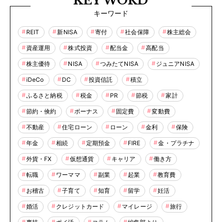
KEY WORD
キーワード
REIT
新NISA
寄付
社会保障
株主総会
資産運用
株式投資
配当金
高配当
株主優待
NISA
つみたてNISA
ジュニアNISA
iDeCo
DC
投資信託
積立
ふるさと納税
税金
PR
節税
家計
節約・倹約
ボーナス
固定費
変動費
不動産
住宅ローン
ローン
金利
保険
年金
相続
定期預金
FIRE
金・プラチナ
外貨・FX
仮想通貨
キャリア
働き方
転職
ワーママ
副業
起業
教育費
お稽古
子育て
知育
留学
妊活
婚活
クレジットカード
マイレージ
旅行