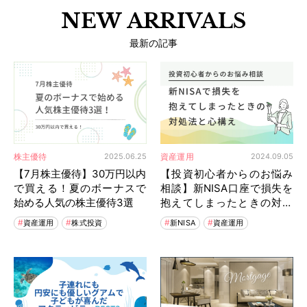
NEW ARRIVALS
最新の記事
株主優待
資産運用
2025.06.25
2024.09.05
【7月株主優待】30万円以内
【投資初心者からのお悩み
で買える！夏のボーナスで
相談】新NISA口座で損失を
始める人気の株主優待3選
抱えてしまったときの対処
方と心構え
資産運用
株式投資
新NISA
資産運用