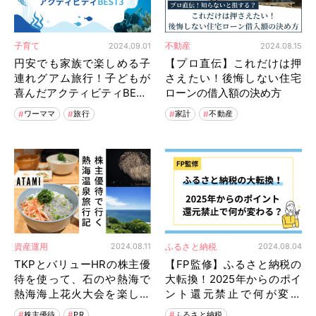
子育て
不動産
2024.09.01
2024.08.15
円安でも家族で楽しめる子
【プロ直伝】これだけは押
連れグアム旅行！子どもが
さえたい！後悔しない住宅
喜んだアクティビティBEST
ローンの借入額の決め方
3
ワーママ
旅行
家計
不動産
資産運用
ふるさと納税
2024.08.11
2024.08.04
TKPとバリューHRの株主優
【FP監修】ふるさと納税の
待を使って、石のや熱海で
大転換！2025年からのポイ
熱海海上花火大会を楽しむ
ント還元禁止で何が変わ
子連れ旅行
る？
株主優待
PR
ふるさと納税