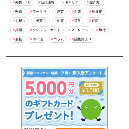
外貨・FX
仮想通貨
キャリア
働き方
転職
ワーママ
副業
起業
教育費
お稽古
子育て
知育
留学
妊活
婚活
クレジットカード
マイレージ
旅行
裏技
ポイ活
コラム
編集部より