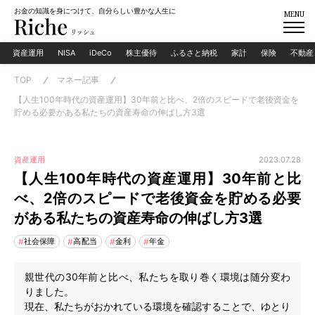
お金の知識を身につけて、自分らしい豊かな人生に
MENU
資産運用
NISA
iDeCo
株主優待
ふるさと納税
家計
保険
不動産
TOP
マネー記事
【人生100年時代の資産運用】30年前と比べ、2倍のスピードで老後資金を
貯める必要がある私たちの資産寿命の伸ばし方3選
2023.07.28
資産運用
【人生100年時代の資産運用】30年前と比
べ、2倍のスピードで老後資金を貯める必要
がある私たちの資産寿命の伸ばし方3選
社会保障
高配当
金利
年金
親世代の30年前と比べ、私たちを取り巻く環境は随分変わ
りました。
現在、私たちがおかれている環境を確認することで、ゆとり