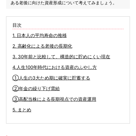
ある老後に向けた資産形成について考えてみましょう。
目次
1. 日本人の平均寿命の推移
2. 高齢化による老後の長期化
3. 30年前と比較して、構造的に貯めにくい現在
4.人生100年時代における資産のふやし方
①人生の3大ため期に確実に貯蓄する
②年金の繰り下げ需給
③高配当株による長期視点での資産運用
5. まとめ