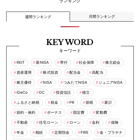
ランキング
月間ランキング
週間ランキング
KEY WORD
キーワード
REIT
新NISA
寄付
社会保障
株主総会
資産運用
株式投資
配当金
高配当
株主優待
NISA
つみたてNISA
ジュニアNISA
iDeCo
DC
投資信託
積立
ふるさと納税
税金
PR
節税
家計
節約・倹約
ボーナス
固定費
変動費
不動産
住宅ローン
ローン
金利
保険
年金
相続
定期預金
FIRE
金・プラチナ