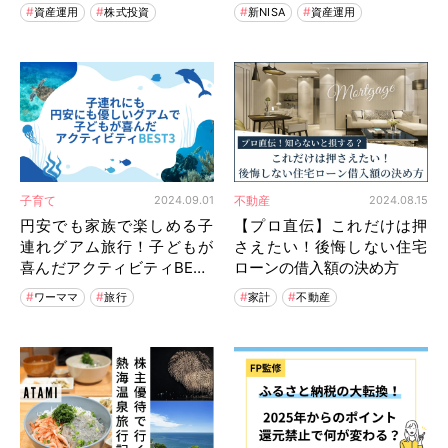
方と心構え
資産運用
株式投資
新NISA
資産運用
子育て
不動産
2024.09.01
2024.08.15
円安でも家族で楽しめる子
【プロ直伝】これだけは押
連れグアム旅行！子どもが
さえたい！後悔しない住宅
喜んだアクティビティBEST
ローンの借入額の決め方
3
ワーママ
旅行
家計
不動産