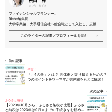
松田 梓
まつだ あずさ
ファイナンシャルプランナー。
Riche編集長。
大学卒業後、大手通信会社へ総合職として入社し、広報・
PRに従事。その後、大手生命保険会社を経てFPとして独
立。資産運用やお金に関する記事執筆を多数行っている。
このライターの記事／プロフィールを読む
2012年に株式投資を開始。難しい資産運用について分かり
やすく、楽しく情報発信しているブログがきっかけとなり、
FPとして女性のお金の不安を払拭するため株式投資の売却
益を資本金に会社を設立。女性のお金とキャリアをテーマに
前の記事
したWEBメディア「Riche」を運営している。
プライベートでは一児の母。
子育て
「小1の壁」とは？ 具体例と乗り越えるための７
つのポイントをワーママが実体験をもとに解説！
次の記事
ふるさと納税
【2023年10月から、ふるさと納税が改悪】ふるさ
と納税は2023年は9月末までの手続きをお勧めし